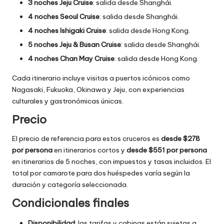
3 noches Jeju Cruise
: salida desde Shanghái.
4 noches Seoul Cruise
: salida desde Shanghái.
4 noches Ishigaki Cruise
: salida desde Hong Kong.
5 noches Jeju & Busan Cruise
: salida desde Shanghái.
4 noches Chan May Cruise
: salida desde Hong Kong.
Cada itinerario incluye visitas a puertos icónicos como
Nagasaki, Fukuoka, Okinawa y Jeju, con experiencias
culturales y gastronómicas únicas.
Precio
El precio de referencia para estos cruceros es
desde $278
por persona
en itinerarios cortos y
desde $551 por persona
en itinerarios de 5 noches, con impuestos y tasas incluidos. El
total por camarote para dos huéspedes varía según la
duración y categoría seleccionada.
Condicionales finales
Disponibilidad
: las tarifas y cabinas están sujetas a