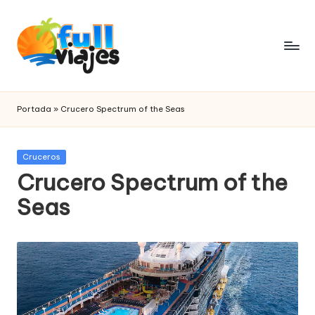
Saltar
al
contenido
F
paquetes
de
u
Portada
»
Crucero Spectrum of the Seas
viajes
ll
v
Publicada
Cruceros
en
Crucero Spectrum of the
i
Seas
a
j
e
s