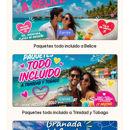
Publicada
Caribe
en
Paquetes todo incluido a Belice
Publicada
Caribe
en
Paquetes todo incluido a Trinidad y Tobago