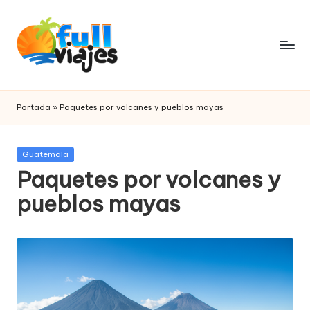
Saltar
al
contenido
F
paquetes
de
u
Portada
»
Paquetes por volcanes y pueblos mayas
viajes
ll
v
Publicada
Guatemala
en
Paquetes por volcanes y
i
pueblos mayas
a
j
e
s