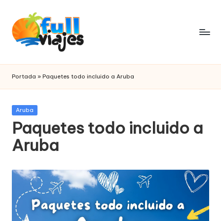
Saltar
al
contenido
F
paquetes
de
u
Portada
»
Paquetes todo incluido a Aruba
viajes
ll
v
Publicada
Aruba
en
Paquetes todo incluido a
i
Aruba
a
j
e
s