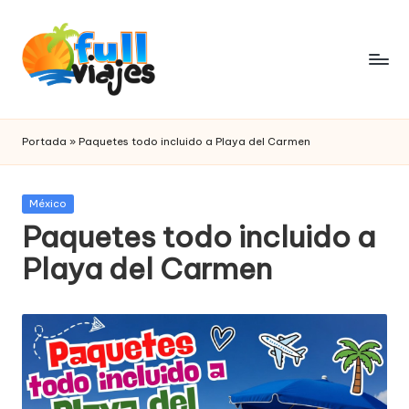
Saltar
al
contenido
F
paquetes
de
u
Portada
»
Paquetes todo incluido a Playa del Carmen
viajes
ll
v
Publicada
México
en
Paquetes todo incluido a
i
Playa del Carmen
a
j
e
s