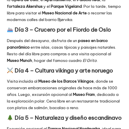
fortaleza Akershus
y el
Parque Vigeland
. Por la tarde, tiempo
libre para visitar el
Museo Nacional de Arte
o recorrer las
modernas calles del barrio Bjørvika.
Día 3 – Crucero por el Fiordo de Oslo
Después del desayuno, disfruta de un
paseo en barco
panorámico
entre islas, casas típicas y paisajes naturales.
Resto del día libre para compras o una visita opcional al
Museo Munch
, hogar del famoso cuadro
El Grito
.
Día 4 – Cultura vikinga y arte noruego
Visita incluida al
Museo de los Barcos Vikingos
, donde se
conservan embarcaciones originales de hace más de 1000
años. Luego, excursión opcional al
Museo Fram
, dedicado a
la exploración polar. Cena libre en un restaurante tradicional
con platos de salmón, bacalao o reno.
Día 5 – Naturaleza y diseño escandinavo
Excursión opcional al
Parque Nacional Nordmarka
, ideal para