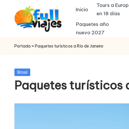
Tours a Euro
Inicio
en 18 días
Saltar
al
Paquetes año
contenido
nuevo 2027
F
paquetes
de
u
Portada
»
Paquetes turísticos a Río de Janeiro
viajes
ll
v
Publicada
Brasil
en
Paquetes turísticos 
i
a
j
e