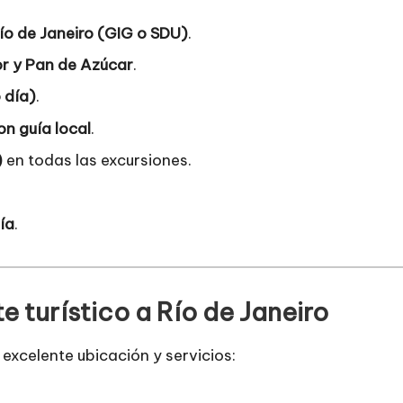
ío de Janeiro (GIG o SDU)
.
or y Pan de Azúcar
.
 día)
.
n guía local
.
)
en todas las excursiones.
ía
.
e turístico a Río de Janeiro
 excelente ubicación y servicios: