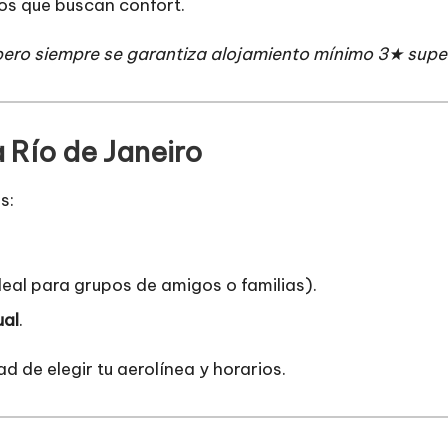
ros que buscan confort.
pero siempre se garantiza alojamiento mínimo 3★ super
a Río de Janeiro
s:
deal para grupos de amigos o familias).
ual
.
ad de elegir tu aerolínea y horarios.