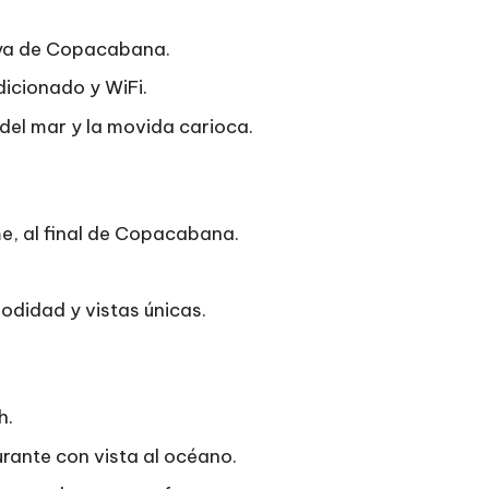
laya de Copacabana.
icionado y WiFi.
 del mar y la movida carioca.
me, al final de Copacabana.
didad y vistas únicas.
h.
urante con vista al océano.