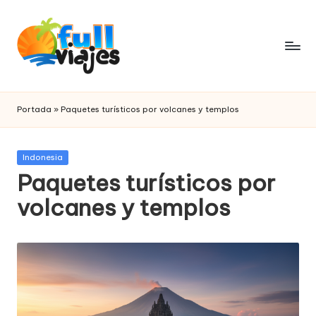
Saltar
al
contenido
F
paquetes
de
u
Portada
»
Paquetes turísticos por volcanes y templos
viajes
ll
v
Publicada
Indonesia
en
Paquetes turísticos por
i
volcanes y templos
a
j
e
s