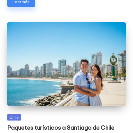
Leer más
Publicada
Chile
en
Paquetes turísticos a Santiago de Chile