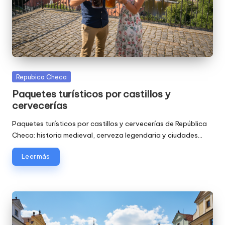
Publicada
Repubica Checa
en
Paquetes turísticos por castillos y
cervecerías
Paquetes turísticos por castillos y cervecerías de República
Checa: historia medieval, cerveza legendaria y ciudades…
Leer más