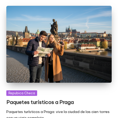
Publicada
Repubica Checa
en
Paquetes turísticos a Praga
Paquetes turísticos a Praga: vive la ciudad de las cien torres
con un viaje completo…