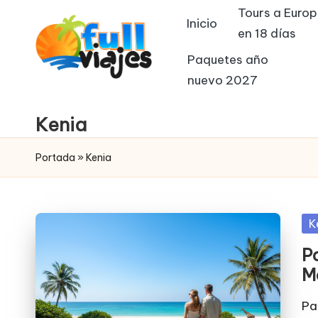
Tours a Euro
Inicio
en 18 días
Saltar
al
Paquetes año
contenido
nuevo 2027
F
paquetes
de
u
Kenia
viajes
ll
Portada
»
Kenia
v
i
Pu
K
a
en
Pa
j
M
e
Pa