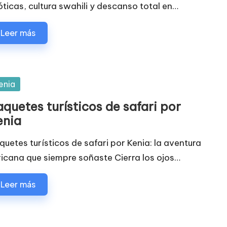
óticas, cultura swahili y descanso total en…
Leer más
blicada
enia
quetes turísticos de safari por
enia
quetes turísticos de safari por Kenia: la aventura
ricana que siempre soñaste Cierra los ojos…
Leer más