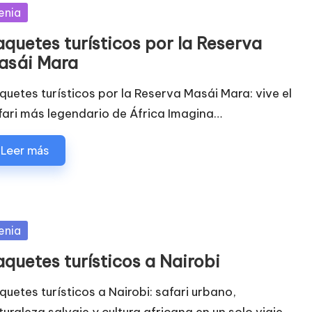
blicada
enia
aquetes turísticos por la Reserva
asái Mara
quetes turísticos por la Reserva Masái Mara: vive el
fari más legendario de África Imagina…
Leer más
blicada
enia
aquetes turísticos a Nairobi
quetes turísticos a Nairobi: safari urbano,